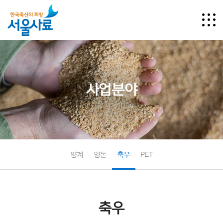
사업분야
양계
양돈
축우
PET
축우